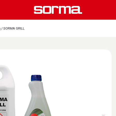
a
/
SORMA GRILL
…