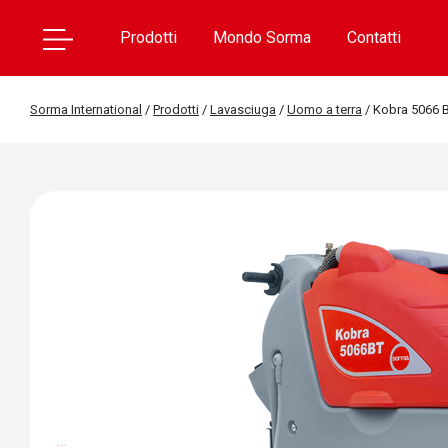
Prodotti
Mondo Sorma
Contatti
Sorma International
/
Prodotti
/
Lavasciuga
/
Uomo a terra
/
Kobra 5066 
…