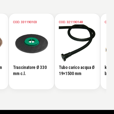
COD. 331190103
COD. 321190148
COD. 
m
Trascinatore Ø 330
Tubo carico acqua Ø
kit c
mm c.l.
19×1500 mm
bord