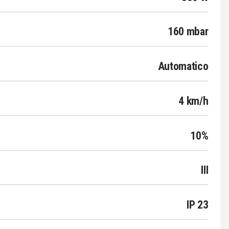
160 mbar
Automatico
4 km/h
10%
III
IP 23