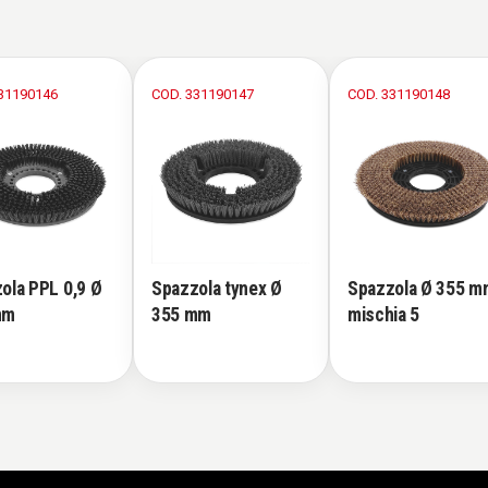
31190146
COD. 331190147
COD. 331190148
ola PPL 0,9 Ø
Spazzola tynex Ø
Spazzola Ø 355 m
mm
355 mm
mischia 5