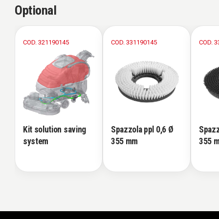
Optional
COD. 321190145
COD. 331190145
COD. 3
Kit solution saving
Spazzola ppl 0,6 Ø
Spazz
system
355 mm
355 