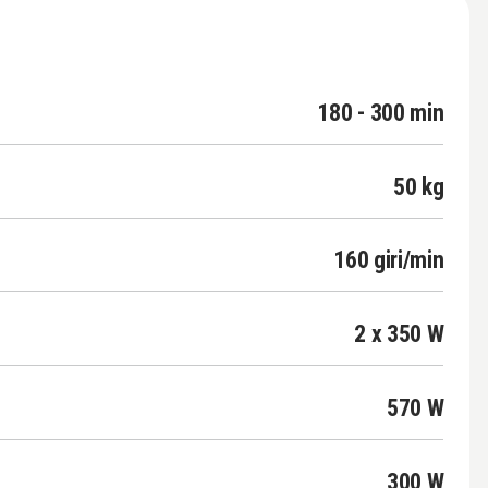
180 - 300 min
50 kg
160 giri/min
2 x 350 W
570 W
300 W