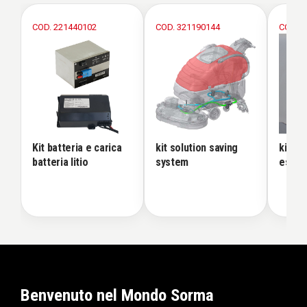
COD. 221440102
COD. 321190144
COD. 3
Kit batteria e carica
kit solution saving
kit re
batteria litio
system
estern
Benvenuto nel Mondo Sorma