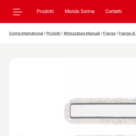
Prodotti
Mondo Sorma
Contatti
Sorma International
/
Prodotti
/
Attrezzature Manuali
/
Frange
/
Frange di
…